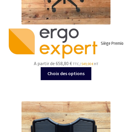
Siège Premio
A partir de 658,80
€
TTC /
549,00
€
HT
Ce
Choix des options
produit
a
plusieurs
variations.
Les
options
peuvent
être