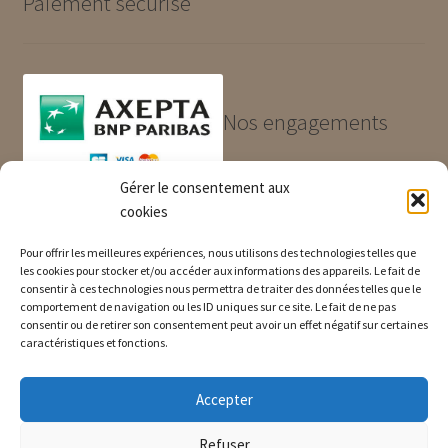
Paiement sécurisé
Nos engagements
Gérer le consentement aux
Produits de qualité et garantis
cookies
Paiement sécurisé
Livraison rapide
Pour offrir les meilleures expériences, nous utilisons des technologies telles que
les cookies pour stocker et/ou accéder aux informations des appareils. Le fait de
consentir à ces technologies nous permettra de traiter des données telles que le
comportement de navigation ou les ID uniques sur ce site. Le fait de ne pas
consentir ou de retirer son consentement peut avoir un effet négatif sur certaines
Informations
caractéristiques et fonctions.
Accepter
Questions fréquentes
Nos CGV
Refuser