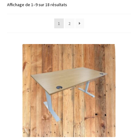
Trié
Affichage de 1–9 sur 18 résultats
du
plus
1
2
récent
au
plus
ancien