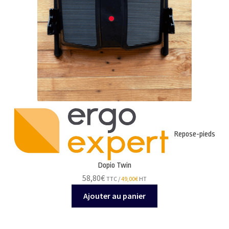
choisies
sur
la
page
du
produit
Repose-pieds
Dopio Twin
58,80
€
TTC /
49,00
€
HT
Ajouter au panier