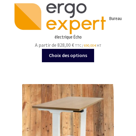
Bureau
électrique Écho
A partir de 828,00
€
TTC /
690,00
€
HT
Ce
Choix des options
produit
a
plusieurs
variations.
Les
options
peuvent
être
choisies
sur
la