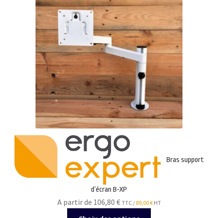
options
peuvent
être
choisies
sur
la
page
du
produit
Bras support
d’écran B-XP
A partir de 106,80
€
TTC /
89,00
€
HT
Ce