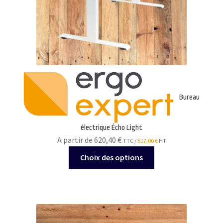
page
du
produit
Bureau
électrique Écho Light
A partir de 620,40
€
TTC /
517,00
€
HT
Ce
Choix des options
produit
a
plusieurs
variations.
Les