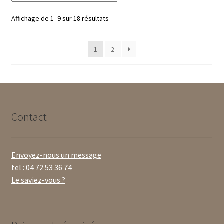
Trié
Affichage de 1–9 sur 18 résultats
du
plus
1
2
récent
au
plus
ancien
Contact
Envoyez-nous un message
tel : 04 72 53 36 74
Le saviez-vous ?