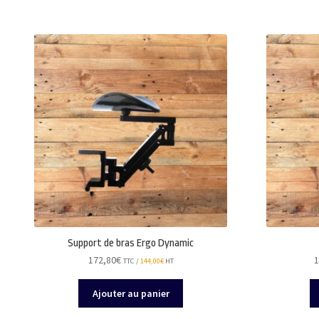
Support de bras Ergo Dynamic
172,80
€
1
TTC /
144,00
€
HT
Ajouter au panier