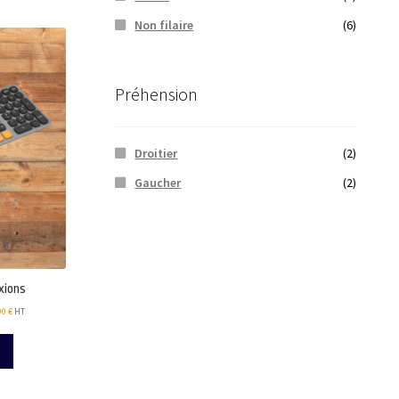
Non filaire
(6)
Préhension
Droitier
(2)
Gaucher
(2)
xions
00
€
HT
Ce
produit
a