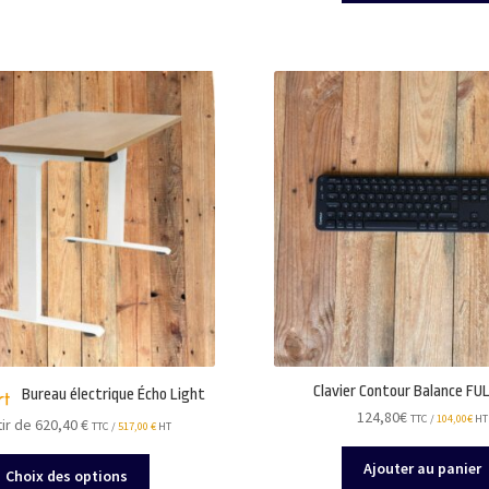
Clavier Contour Balance FU
Bureau électrique Écho Light
124,80
€
TTC /
104,00
€
HT
tir de 620,40
€
TTC /
517,00
€
HT
Ce
Ajouter au panier
Choix des options