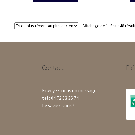
produit
a
plusieurs
variations.
Affichage de 1–9 sur 48 résul
Les
options
peuvent
être
choisies
sur
Contact
Pai
la
page
du
produit
Envoyez-nous un message
tel : 04 72 53 36 74
Le saviez-vous ?