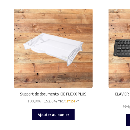
Support de documents IOE FLEXX PLUS
CLAVIER
Le
Le
190,80
€
152,64
€
TTC /
127,20
€
HT
124
prix
prix
initial
actuel
Ajouter au panier
était :
est :
190,80€.
152,64€.