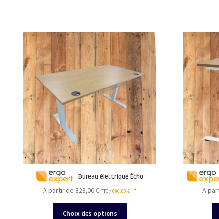
Bureau électrique Écho
A partir de 828,00
€
A par
TTC /
690,00
€
HT
Ce
Choix des options