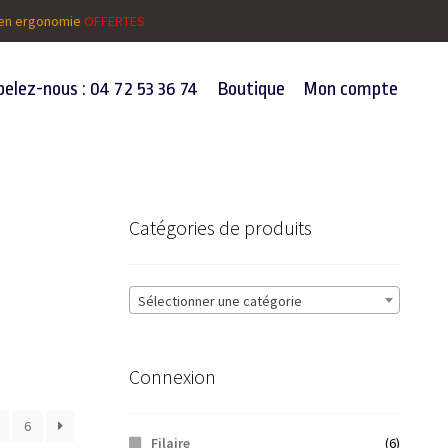
t en ergonomie
OFFERTES
elez-nous : 04 72 53 36 74
Boutique
Mon compte
Catégories de produits
Sélectionner une catégorie
Connexion
6
Filaire
(6)