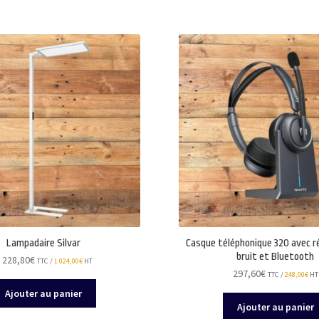
124,80€.
100,80€.
Lampadaire Silvar
Casque téléphonique 320 avec r
bruit et Bluetooth
 228,80
€
TTC /
1 024,00
€
HT
297,60
€
TTC /
248,00
€
HT
Ajouter au panier
Ajouter au panier