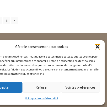
6
Gérer le consentement aux cookies
Informations
s meilleures expériences, nous utilisons des technologies telles que les cookies pour
 accéder aux informations des appareils. Le fait de consentir à ces technologies
a de traiter des données telles que le comportement de navigation ou les ID
e site. Le fait de ne pas consentir ou de retirer son consentement peut avoir un effet
is
Questions fréquentes
ertaines caractéristiques et fonctions.
Nos CGV
Nos mentions légales
cepter
Refuser
Voir les préférences
Demande SAV
Politique de confidentialité