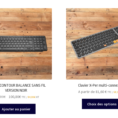
plus
récent
au
plus
ancien
 CONTOUR BALANCE SANS FIL
Clavier X-Per multi-conne
VERSION NOIR
A partir de 81,60
€
TTC /
68,
Le
Le
,80
€
100,80
€
TTC /
84,00
€
HT
prix
prix
Choix des options
initial
actuel
Ajouter au panier
était :
est :