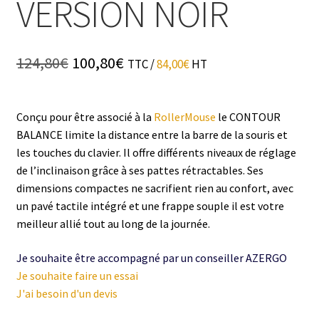
VERSION NOIR
Le
Le
124,80
€
100,80
€
TTC /
84,00
€
HT
prix
prix
initial
actuel
était :
est :
124,80€.
100,80€.
Conçu pour être associé à la
RollerMouse
le CONTOUR
BALANCE limite la distance entre la barre de la souris et
les touches du clavier. Il offre différents niveaux de réglage
de l’inclinaison grâce à ses pattes rétractables. Ses
dimensions compactes ne sacrifient rien au confort, avec
un pavé tactile intégré et une frappe souple il est votre
meilleur allié tout au long de la journée.
Je souhaite être accompagné par un conseiller AZERGO
Je souhaite faire un essai
J'ai besoin d'un devis