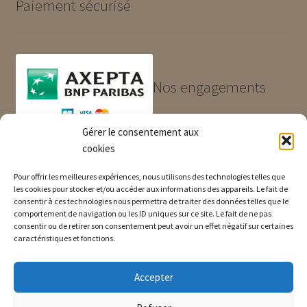
Paiement sécurisé
Nos engagements
Gérer le consentement aux
Produits de qualité et garantis
cookies
Paiement sécurisé
Livraison rapide
Pour offrir les meilleures expériences, nous utilisons des technologies telles que
les cookies pour stocker et/ou accéder aux informations des appareils. Le fait de
consentir à ces technologies nous permettra de traiter des données telles que le
comportement de navigation ou les ID uniques sur ce site. Le fait de ne pas
consentir ou de retirer son consentement peut avoir un effet négatif sur certaines
Informations
caractéristiques et fonctions.
Accepter
Questions fréquentes
Nos CGV