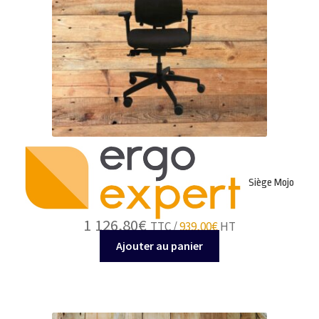
Siège Mojo
1 126,80
€
TTC /
939,00
€
HT
Ajouter au panier