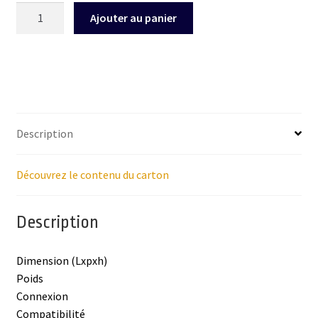
quantité
Ajouter au panier
de
CLAVIER
CONTOUR
BALANCE
SANS
FIL
Description
VERSION
NOIR
Découvrez le contenu du carton
Description
Dimension (Lxpxh)
Poids
Connexion
Compatibilité