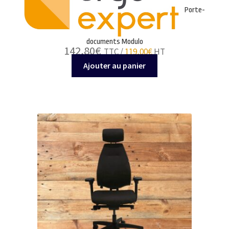
Porte-
documents Modulo
142,80
€
TTC /
119,00
€
HT
Ajouter au panier