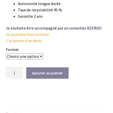
Autonomie longue durée
Taux de recyclabilité 45 %
Garantie 2 ans
Je souhaite être accompagné par un conseiller AZERGO
Je souhaite faire un essai
J'ai besoin d'un devis
Format
quantité
Ajouter au panier
de
Clavier
X-
Per
multi-
connexions