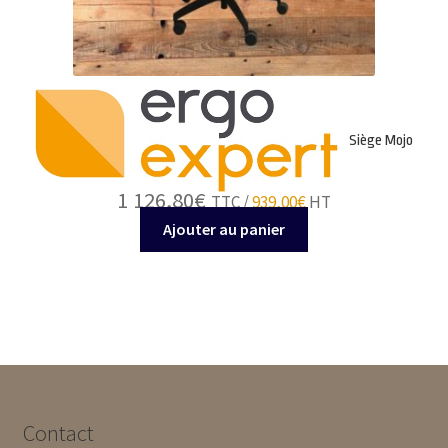
Siège Mojo
1 126,80
€
TTC /
939,00
€
HT
Ajouter au panier
Contact