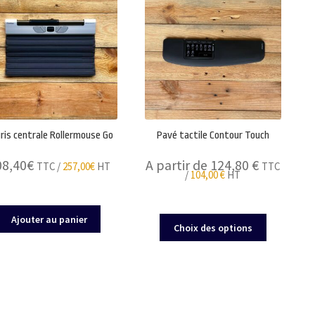
ris centrale Rollermouse Go
Pavé tactile Contour Touch
08,40
€
A partir de 124,80
€
TTC /
257,00
€
HT
TTC
/
104,00
€
HT
Ajouter au panier
Ce
Choix des options
produit
a
plusieurs
variations.
Les
options