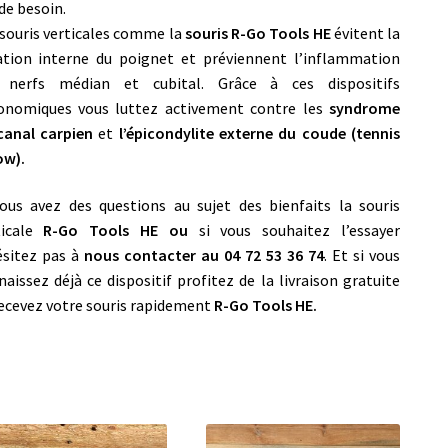
de besoin.
 souris verticales comme la
souris R-Go Tools HE
évitent la
ation interne du poignet et préviennent l’inflammation
 nerfs médian et cubital. Grâce à ces dispositifs
onomiques vous luttez activement contre les
syndrome
canal carpien
et
l’épicondylite externe du coude (tennis
ow).
vous avez des questions au sujet des bienfaits la souris
ticale
R-Go Tools HE ou
si vous souhaitez l’essayer
ésitez pas à
nous contacter au 04 72 53 36 74
. Et si vous
aissez déjà ce dispositif profitez de la livraison gratuite
recevez votre souris rapidement
R-Go Tools HE.