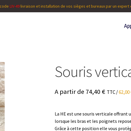
 code
LIV-49
livraison et installation de vos sièges et bureaux par un exper
Aller
Aller
App
à
au
la
contenu
navigation
Souris vertic
A partir de 74,40
€
TTC /
62,00
La HE est une souris verticale offrant 
lorsque les bras et les poignets repo
Grâce à cette position elle vous protège