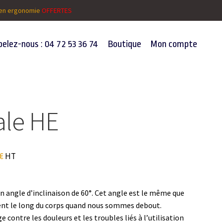
t en ergonomie
OFFERTES
elez-nous : 04 72 53 36 74
Boutique
Mon compte
ale HE
€
HT
un angle d’inclinaison de 60°. Cet angle est le même que
sent le long du corps quand nous sommes debout.
 contre les douleurs et les troubles liés à l’utilisation