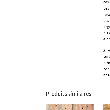
cas 
Les
rot
des
erg
du 
elb
Si 
ver
n’h
conn
et 
Produits similaires