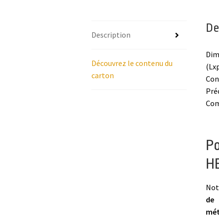
De
Description
Dim
Découvrez le contenu du
(Lx
carton
Con
Pré
Com
P
HE
Not
de 
mét