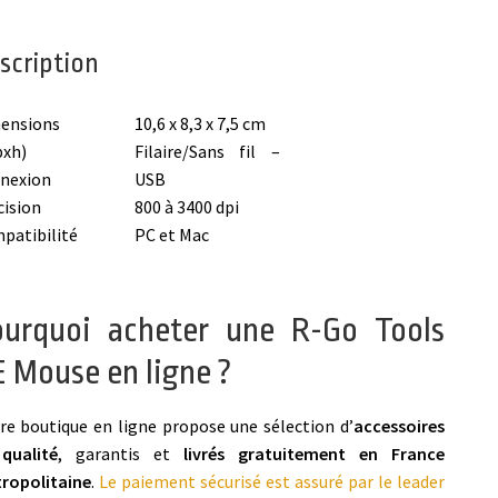
scription
ensions
10,6 x 8,3 x 7,5 cm
pxh)
Filaire/Sans fil –
nexion
USB
cision
800 à 3400 dpi
patibilité
PC et Mac
ourquoi acheter une R-Go Tools
 Mouse en ligne ?
re boutique en ligne propose une sélection d’
accessoires
qualité
, garantis et
livrés gratuitement en France
ropolitaine
.
Le paiement sécurisé est assuré par le leader