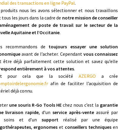
dial des transactions en ligne PayPal
.
 produits nous les avons sélectionner et nous travaillons
 tous les jours dans la cadre de
notre mission de conseiller
aménagement de poste de travail sur le secteur de la
velle Aquitaine et l’Occitanie
.
us recommandons de
toujours essayer une solution
onomique
avant de l’acheter. Cependant
vous connaissez
t être déjà parfaitement cette solution et savez qu’elle
respond entièrement à vos attentes
.
est pour cela que la société
AZERGO
a crée
omptoirdelergonomie.fr
afin de faciliter l’acquisition de
ériel déjà connu.
eter
une souris R-Go Tools HE
chez nous c’est la
garantie
ne livraison rapide
, d’un
service après-vente
assuré par
s soins et d’un
support
réalisé par une équipe
rgothérapeutes
,
ergonomes
et
conseillers techniques
en