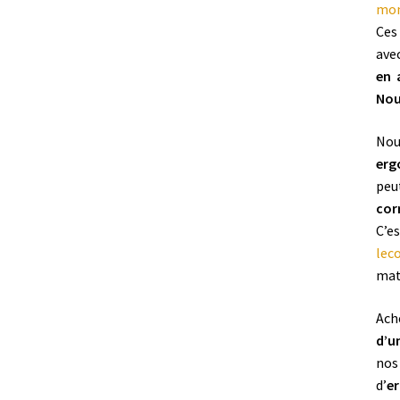
mon
Ces
avec
en 
Nou
No
erg
peu
cor
C’
lec
mat
Ach
d’u
no
d’
e