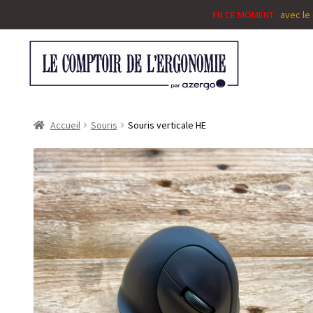
EN CE MOMENT :
avec le
Accueil
Souris
Souris verticale HE