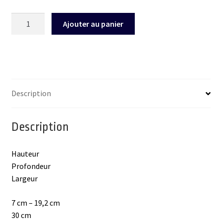
quantité
Ajouter au panier
de
Support
de
documents
IOE
FLEXX
Description
PLUS
Description
Hauteur
Profondeur
Largeur
7 cm – 19,2 cm
30 cm