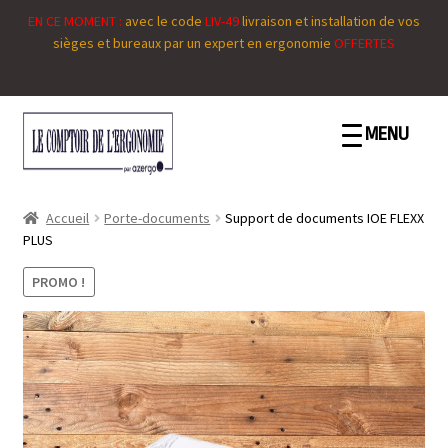
EN CE MOMENT :
avec le code
LIV-49
livraison et installation de vos
sièges et bureaux par un expert en ergonomie
OFFERTES
Aller
Aller
MENU
à
au
la
contenu
navigation
Accueil
Porte-documents
Support de documents IOE FLEXX
PLUS
PROMO !