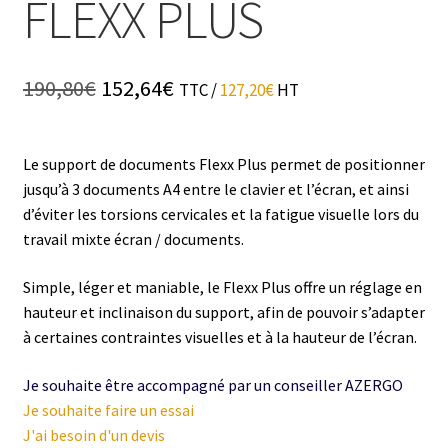
FLEXX PLUS
Le
Le
190,80
€
152,64
€
TTC /
127,20
€
HT
prix
prix
initial
actuel
était :
est :
190,80€.
152,64€.
Le support de documents Flexx Plus permet de positionner
jusqu’à 3 documents A4 entre le clavier et l’écran, et ainsi
d’éviter les torsions cervicales et la fatigue visuelle lors du
travail mixte écran / documents.
Simple, léger et maniable, le Flexx Plus offre un réglage en
hauteur et inclinaison du support, afin de pouvoir s’adapter
à certaines contraintes visuelles et à la hauteur de l’écran.
Je souhaite être accompagné par un conseiller AZERGO
Je souhaite faire un essai
J'ai besoin d'un devis